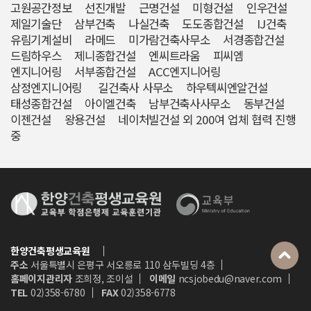
고원공간정보 선진개발 근명건설 미형건설 인우건설
제일기술단 삼부건축 나실건축 도도종합건설 IJ건축
유림기계설비 라메드 미가람건축사무소 서경종합건설
드림하우스 제니종합건설 엔씨트라움 피씨엠
엔지니어링 서부종합건설 ACC엔지니어링
삼정엔지니어링 길건축사 사무소 하우텍씨엔알건설
태성종합건설 아이엘건축 남부건축사사무소 동부건설
이젠건설 왕용건설 네이처빌건설 외 200여 업체 협력 진행
중
한양건축평생교육원
주소
서울특별시 은평구 서오릉로 110 삼두빌딩 4층
홈페이지관리자
조희정, 조이설
이메일
ncsjobedu@naver.com
TEL
02)358-6780
FAX
02)358-6778